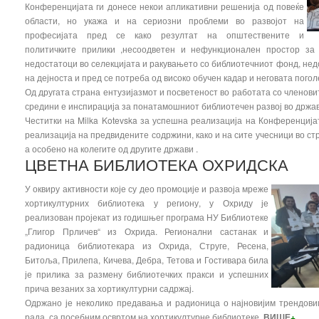
Конференцијата ги донесе некои апликативни решенија од повеќе
области, но укажа и на сериозни проблеми во развојот на
професијата пред се како резултат на општествените и
политичките прилики ,несоодветен и нефункционален простор за 
недостатоци во селекцијата и ракувањето со библиотечниот фонд, недо
на дејноста и пред се потреба од високо обучен кадар и неговата пого
Од другата страна ентузијазмот и посветеност во работата со членов
средини е инспирација за понатамошниот библиотечен развој во држав
Честитки на Milka Kotevska за успешна реализација на Конференцијат
реализација на предвидените содржини, како и на сите учесници во ст
а особено на колегите од другите држави .
ЦВЕТНА БИБЛИОТЕКА ОХРИДСКА
У оквиру активности које су део промоције и развоја мреже
хортикултурних библиотека у региону, у Охриду је
реализован пројекат из годишњег програма НУ Библиотеке
„Глигор Прличев“ из Охрида. Регионални састанак и
радионица библиотекара из Охрида, Струге, Ресена,
Битоља, Прилепа, Кичева, Дебра, Тетова и Гостивара била
је прилика за размену библиотечких пракси и успешних
прича везаних за хортикултурни садржај.
Одржано је неколико предавања и радионица о најновијим трендовим
рада, са посебним освртом на хортикултурне библиотеке..
ВИШЕ
+