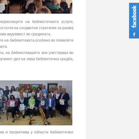
корисниците на библиотечните услуги,
статок на соодветни стратегии за развој
лема видливост во средината.
ите на библиотеката,особено во помалите
ата.
а, на библиотекарите кои учествуваа во
ручниот дел на оваа библиотечна средба,
а и пројектима у области библиотечког