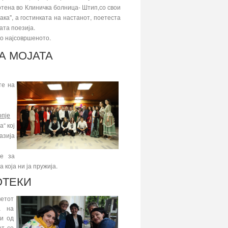
отена во Клиничка болница- Штип,со свои
а", а гостинката на настанот, поетеста
ата поезија.
до најсовршеното.
ЈА МОЈАТА
те на
опје
“ кој
азија
те за
која ни ја пружија.
ОТЕКИ
ветот
а на
ки од
от се