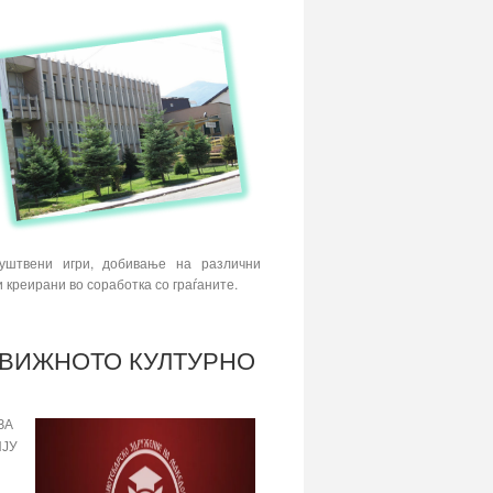
уштвени игри, добивање на различни
 креирани во соработка со граѓаните.
ДВИЖНОТО КУЛТУРНО
ЗА
ИЈУ