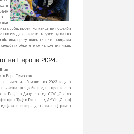
ења и
бано
от -
ување
ната соба, проект кој наиде на пофалби
нот на биодиверзитетот ќе учествуваат во
 работење преку апликативните програми
средбата обратете се на контакт лица:
от на Европа 2024.
 Штип
атa Вера Симовска
јален уметник. Романот во 2023 година
ка приказна што добила едно проширено
ева и Борјана Динушева од СОУ „Славчо
офесорот Трајче Роглев, од ДМУЦ „Сергеј
 идејата и испирацијата за овој роман