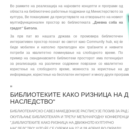
Во рамките на реализација на најновите концепти и програми од
областа на библиотечно работење подржани од Министерството за
култура, Ве покануваме да присуствувате на отворањето на новиот
мултифункционален простор во библиотеката
„Дневна соба на
градот“ Битола
.
За прв пат во нашата држава се промовира библиотечен
интерактивен простор познат во светот како Community hub, кој ќе
биде мобилен и наполно прилагоден кон граѓаните и нивните
потреби за квалитетно поминување на слободното време. По
пример на скандинавските библиотеки просторот има потенцијал
за реализација на различни содржини поврзани со квалитетно
користење на слободното време, можноста за користење на др
информации, користење на бесплатен интернет и многу други програми
„
БИБЛИОТЕКИТЕ КАКО
РИЗНИЦА НА 
НАСЛЕДСТВО“
БИБЛИОТЕКАРСКО САВЕЗ МАКЕДОНИЈЕ РАСПИСУЈЕ ПОЗИВ ЗА РАД 
ОКУПЉАЊЕ БИБЛИОТЕКАРА И ТРЕЋУ МЕЂУНАРОДНУ КОНФЕРЕНЦ
"„БИБЛИОТЕКИТЕ КАКО
РИЗНИЦА НА ДВИЖНОТО КУЛТУРНО
НАСЛЕДСТВО“ ШТО ЌЕ СЕ ОДРЖИ НА 27 И 28 АПРИЛ ВО ОХРИД!!!