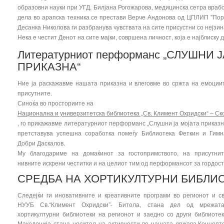
образовни науки при УГД, Билјана Рогожарова, медицинска сетра враб
дела во арапска техника се престави Верче Андонова од ЦПЛИП "Порак
Десанка Николова ги разбранува чувствата на сите присустни со нејзин
Нека е честит Денот на сите мајки, совршена личност, која е најблиску 
Литературниот перформанс „СЛУШНИ 
ПРИКАЗНА“
Ние ја раскажавме нашата приказна и влеговме во сржта на емоции
присутните.
Синоќа во просториите на
Национална и универзитетска библиотека „Св. Климент Охридски“ – Ск
, го прикажавме литературниот перформанс „Слушни ја мојата приказна
претставува успешна соработка помеѓу Библиотека Феткин и Гимн
Добри Даскалов.
Му благодариме на домаќинот за гостопримството, на присутни
нивните искрени честитки и на целиот тим од перформансот за гордоста 
СРЕДБА НА ХОРТИКУЛТУРНИ БИБЛИ
Следејќи ги иновативните и креативните програми во регионот и с
НУУБ Св.“Климент Охридски”- Битола, стана дел од мрежат
хортикултурни библиотеки на регионот и заедно со други библиоте
Македонија стана носител на активности во нашата држава.Концепт