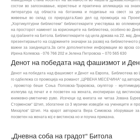
состои во запознавање, користење и практична апликација на зна
литература од областа на ботаника и подигање на свест за ур
живеење во склад со природата.Како дел од промоција на Проект
„Хортикултурни библиотеки“ библиотекарите учествуваа во оплемен
на просторот наменет за корисниците на библиотека, особено во Днев
од граѓаните на Битола. Библиотекарите од цела држава на 22. мај, Де
презентирањето на содржините значајни за развој на библиотечното
важни за заедницата.За сите дополнителни информации во врска со 
Ирена Колевска - 076 766 202 и Јелена Петровска – 070 565 630
Денот на победата над фашизмот и Ден
Денот на победата над фашизмот и Денот на Европа, Библиотека во
го одбележа со промоција на романот „ЦРВЕНА МЕСЕЧИНА“ од авторк
, промотор беше Соња Поповска-Трајковска, скулптор - мултимеди
излегува од печат и е посветен на жената, инспириран од вистинс
книжевно-уметничко руво. Исечоци од книгата ни читаа Јована Бур
Стојменски“ Штип, збогатени со 3 музички изведби на учениците и пр
Михајлов“ Штип. На крајот авторката Вера Симовска зборуваше за
посветен на жената кој е вистинска но и поучна приказна.
„Дневна соба на градот“ Битола