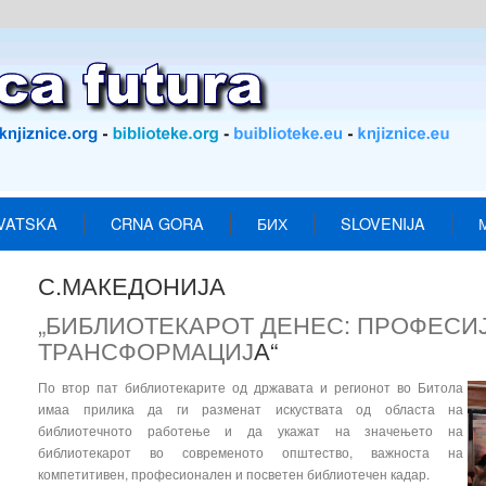
VATSKA
CRNA GORA
БИХ
SLOVENIJA
С.МАКЕДОНИЈА
„БИБЛИОТЕКАРОТ ДЕНЕС: ПРОФЕСИ
ТРАНСФОРМАЦИЈ
А
“
По втор пат библиотекарите од државата и регионот во Битола
имаа прилика да ги разменат искуствата од областа на
библиотечното работење и да укажат на значењето на
библиотекарот во современото општество, важноста на
компетитивен, професионален и посветен библиотечен кадар.