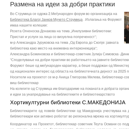
Размена на идеи за добри практики
Во Струмица се одржа 2.Меѓународен форум во организација на
Библиотека Благој Јанков Мучето Струмица
. Излагања на Форумот
имаа нашите колешки:
Розета Огненоска Донакова на тема „Инклузивни библиотеки:
Пристап и услуги за лица со визуелна попреченост“;
м-р Александра Јуруковска на тема „Од Европа до Скопје: јавната
библиотека како место на книжевна интерконекција“;
Александра Божиновска и библиотекар-советник Јулија Симовска -Динк
“Споделување на добри практики во работењето на јавните библиотеки
Форумот беше од меѓународен карактер, а беше поддржан од Министерс
од национален интерес од областа на библиотечната дејност за 2025 г
Носители на проектот се м-р Аница Глигорова Милева, библиотекар-сов
виш библиотекар
На колегите од Струмица им благодариме на поканата и добрата органи
и идеи за унапредување на библиотеките и библиотекарството
Хортикултурни библиотеки С.МАКЕДОНИЈА
Библиотекарите од повеќе библиотеки од Македонија учествуваа на 
библиотекари кои активно роботат во регионална мрежа на хортикулту
Координатор на Проектот, библиотекар советник Теута Османи со по