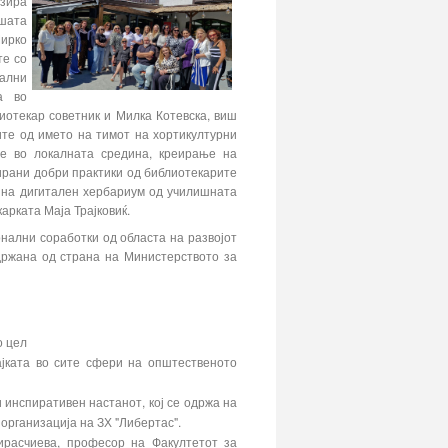
зира
ашата
Мирко
те со
тални
а во
иотекар советник и Милка Котевска, виш
ите од името на тимот на хортикултурни
те во локалната средина, креирање на
тирани добри практики од библиотекарите
а на дигитален хербариум од училишната
арката Маја Трајковиќ.
онални соработки од областа на развојот
држана од страна на Министерството за
о цел
ајката во сите сфери на општественото
и инспиративен настанот, кој се одржа на
организација на ЗХ "Либертас".
ирасчиева, професор на Факултетот за