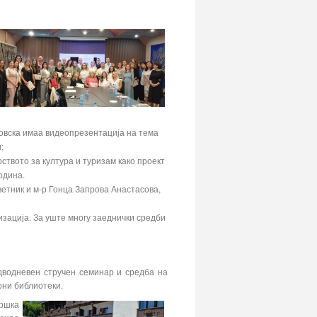
овска имаа видеопрезентација на тема
;
твото за култура и туризам како проект
одина.
етник и м-р Гонца Запрова Анастасова,
зација. За уште многу заеднички средби
дводневен стручен семинар и средба на
рни библиотеки.
дршка