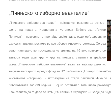
„Пчињското изборно евангелие“
„Пчињското изборно евангелие“ – најстариот ракопис од реткиот
фонд на нашата Национална установа Библиотека „Григор
Прличев“ – повторно го пронајде својот здив, овде меѓу древните
охридски зидини, местото во кое зборот живеел отсекогаш. Со ова
дело, напишано во последната четвртина на 16 век, повторно се
затвора еден долг круг – круг на потрага, заштита и враќање
дома. „Пчињското изборно евангелие“ важи за најстар ракопис
зачуван во стариот – редок фонд во НУ Библиотека „Григор Прличев“ о
книжевниот историчар и истражувач на стари ракописи Михајло Г
библиотеката во1999 година. Тој го поттикнал тогашното раководс
Евангелието да го даде во НУБ „Св. Климент Охридски“ – Скопје да бид