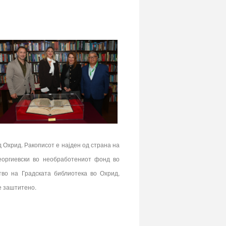
д Охрид. Ракописот е најден од страна на
еоргиевски во необработениот фонд во
тво на Градската библиотека во Охрид,
е заштитено.