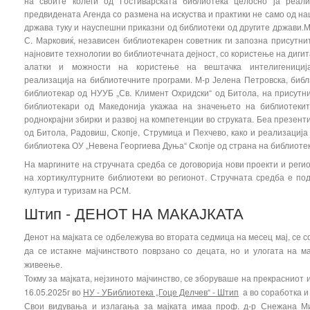
на своите колеги од Гостиварската библиотека целосно ја реали
предвидената Агенда со размена на искуства и практики не само од н
држава туку и науспешни приказни од библиотеки од другите држави.
С. Марковиќ, независен библиотекарен советник ги запозна присутни
најновите технологии во библиотечната дејност, со користење на диги
алатки и можности на користење на вештачка интелигенициј
реализација на библиотечните програми. М-р Јелена Петровска, библ
библиотекар од НУУБ „Св. Климент Охридски“ од Битола, на присутн
библиотекари од Македонија укажаа на значењето на библиотеки
роднокрајни збирки и развој на компетенции во струката. Беа презен
од Битола, Радовиш, Скопје, Струмица и Пехчево, како и реализациј
библиотека ОУ „Невена Георгиева Дуња“ Скопје од страна на библиотек
На маргините на стручната средба се договорија нови проекти и реги
на хортикултурните библиотеки во регионот. Стручната средба е по
култура и туризам на РСМ.
Штип - ДЕНОТ НА МАКАЈКАТА
Денот на мајката се одбележува во втората седмица на месец мај, се с
да се истакне мајчинството поврзано со децата, но и улогата на м
живеење.
Токму за мајката, нејзиното мајчинство, се зборуваше на прекрасниот 
16.05.2025г во
НУ - УБиблиотека „Гоце Делчев“ - Штип
а во соработка и 
Свои видувања и излагања за мајката имаа проф. д-р Снежана М