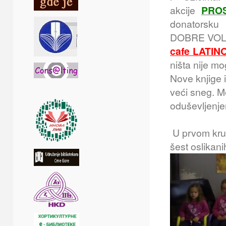
akcije
PROS
donatorsk
DOBRE VOLJE
cafe LATIN
ništa nije m
Nove knjige i
veći sneg. Me
oduševljenje
U prvom krug
šest oslikanih