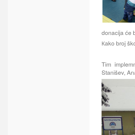
donacija će b
Кako broj ško
Tim implemn
Stanišev, An