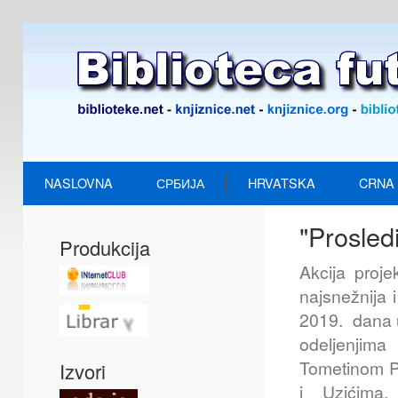
NASLOVNA
СРБИЈА
HRVATSKA
CRNA
"Prosledi
Produkcija
Akcija proj
najsnežnija 
2019. dana 
odeljenjim
Tometinom Po
Izvori
i Uzićima