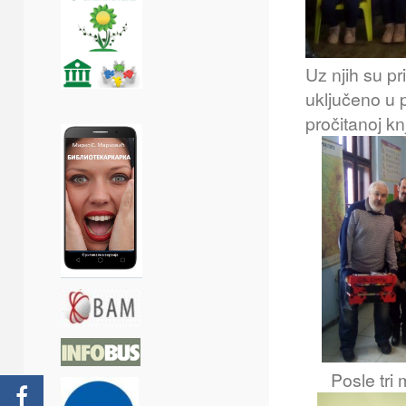
Uz njih su p
uključeno u p
pročitanoj kn
Posle tri 