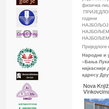
физичка лиц
ПРИЈЕДЛОГ
години
НАЈБОЉОЈ
НАЈБОЉЕМ
НАЈБОЉЕМ 
Приједлоге 
Народне
и 
–Бања Лука
најкасније
адресу Др
Nova Knjiž
Vinkovcim