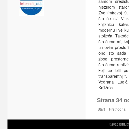
samom središt
njezinom star
Zvonimirovoj 9
što će svi Vink
knjižnicu kakv
modernu i veliku
stoljeća. Takođ
što ćemo mi, knj
u novim prostori
ono što sada
zbog prostorne
što ćemo realizi
koji će biti pun
transparentniji”
Vedrana Lugić, 
Knjižnice.
Strana 34 o
Start
Prethodna
©2026 BIBLI