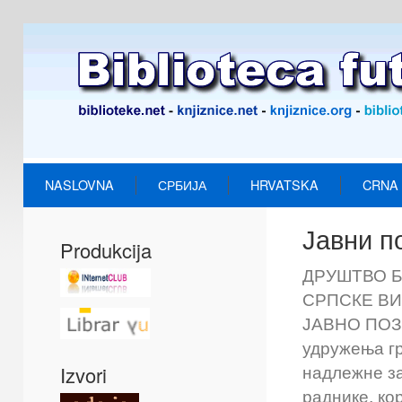
NASLOVNA
СРБИЈА
HRVATSKA
CRNA
Јавни п
Produkcija
ДРУШТВО 
СРПСКЕ ВИШ
ЈАВНО ПОЗИ
удружења гр
надлежне за
Izvori
раднике, ко