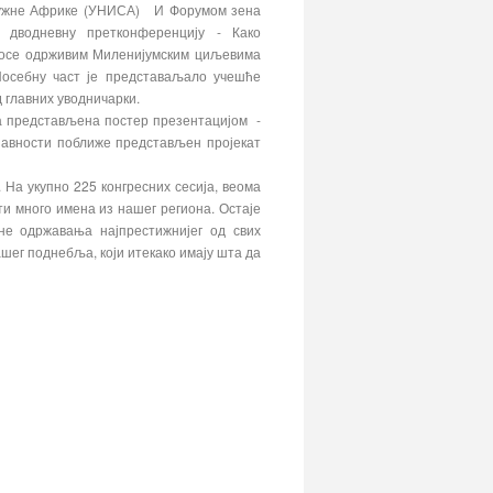
 Јужне Африке (УНИСА) И Форумом зена
 дводневну претконференцију - Како
носе одрживим Миленијумским циљевима
 Посебну част је представаљало учешће
д главних уводничарки.
ла представљена постер презентацијом -
 јавности поближе представљен пројекат
 На укупно 225 конгресних сесија, веома
ути много имена из нашег региона. Остаје
е одржавања најпрестижнијег од свих
ашег поднебља, који итекако имају шта да