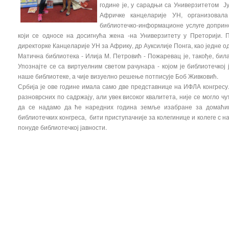
године је, у сарадњи са Универзитетом
Афричке канцеларије УН, организовала
библиотечко-информационе услуге допри
који се односе на досигнућа жена -на Универзитету у Преторији.
директорке Канцеларије УН за Африку, др Ауксилије Понга, као једне о
Матична библиотека - Илија М. Петровић - Пожаревац је, такође, би
Упознајте се са виртуелним светом рачунара - којом је библиотечкој
наше библиотеке, а чије визуелно решење потписује Боб Живковић.
Србија је ове године имала само две представнице на ИФЛА конгресу.
разноврсних по садржају, али увек високог квалитета, није се могло ч
да се надамо да ће наредних година земље изабране за домаћин
библиотечких конгреса, бити приступачније за колегинице и колеге с н
понуде библиотечкој јавности.