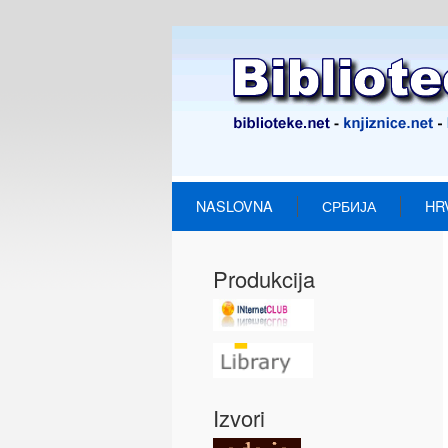
NASLOVNA
СРБИЈА
HR
Produkcija
Izvori