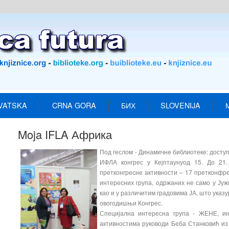
VATSKA
CRNA GORA
БИХ
SLOVENIJA
Moja IFLA Африка
Под геслом - Динамичне библиотеке: доступн
ИФЛА конгрес у Кејптаунуод 15. До 21
претконгресне активности – 17 претконфре
интересних група, одржаних не само у Јуж
као и у различитим градовима ЈА, што указу
овогодишњи Конгрес.
Специјална интересна група - ЖЕНЕ, ин
активностима руководи Беба Станковић из 