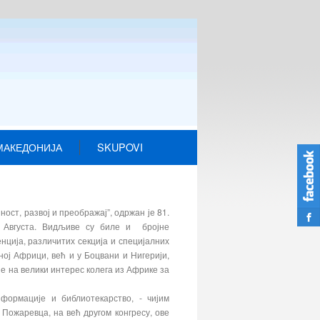
МАКЕДОНИЈА
SKUPOVI
ост, развој и преображај”, одржан је 81.
. Августа. Видљиве су биле и бројне
нција, различитих секција и специјалних
ној Африци, већ и у Боцвани и Нигерији,
је на велики интерес колега из Африке за
формације и библиотекарство, - чијим
Пожаревца, на већ другом конгресу, ове