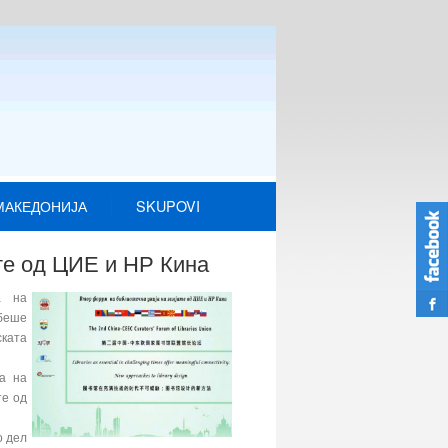
МАКЕДОНИЈА
SKUPOVI
ите од ЦИЕ и НР Кина
а на
 беше
ската
та на
те од
о дел