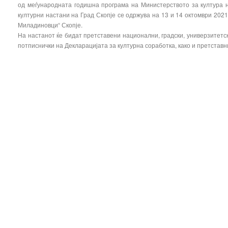
од меѓународната годишна програма на Министерството за култура 
културни настани на Град Скопје се одржува на 13 и 14 октомври 2021
Миладиновци“ Скопје.
На настанот ќе бидат претставени национални, градски, универзитетск
потписнички на Декларацијата за културна соработка, како и претстав