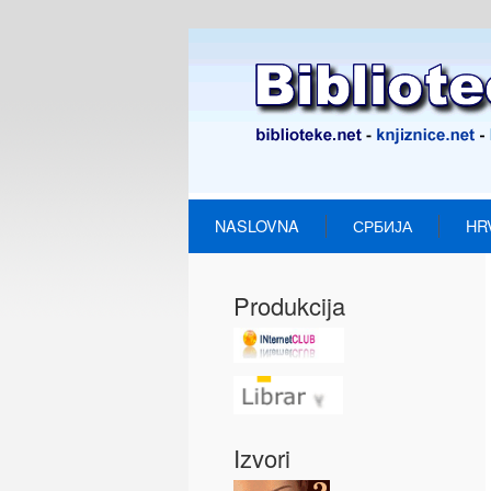
NASLOVNA
СРБИЈА
HR
Produkcija
Izvori