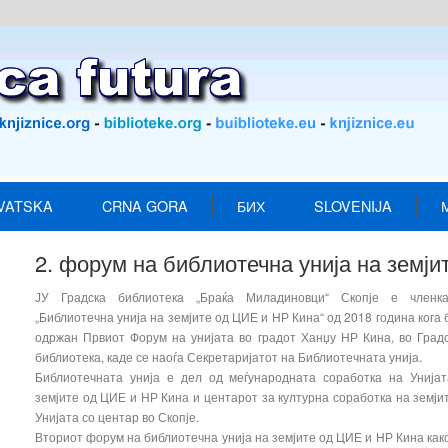
VATSKA
CRNA GORA
БИХ
SLOVENIJA
2. форум на библиотечна унија на земј
ЈУ Градска библиотека „Браќа Миладиновци“ Скопје е членк
„Библиотечна унија на земјите од ЦИЕ и НР Кина“ од 2018 година кога
одржан Првиот Форум на унијата во градот Ханџу НР Кина, во Град
библиотека, каде се наоѓа Секретаријатот на Библиотечната унија.
Библиотечната унија е дел од меѓународната соработка на Унија
земјите од ЦИЕ и НР Кина и центарот за културна соработка на земји
Унијата со центар во Скопје.
Вториот форум на библиотечна унија на земјите од ЦИЕ и НР Кина как