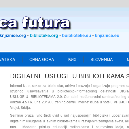
VATSKA
CRNA GORA
БИХ
SLOVENIJA
DIGITALNE USLUGE U BIBLIOTEКAMA 2
Internet klub, sektor za biblioteke, arhive i muzeje i organizuje program s
stručnog usavršavanja u bibliotečko-informacionoj delatnosti DIGI
USLUGE U BIBLIOTEКAMA 2.0. Centralni međunarodni seminar/trening će
održan 4.5 i 6. juna 2019. u trening centru Internet kluba u hotelu VRUJCI,
Vrujci, Srbija.
Seminar pruža vrlo širok uvid u rad najuspešnijih biblioteka i upoznava
digitalnim uslugama u javnim bibliotekama u razvijenim zemljama sveta, ali
nas. Moderan pristup edukaciji radionicama i sajmovima ideja, a