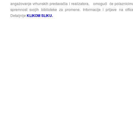
angažovanje vrhunskih predavačia i realizatora, omogući će polaznicima 
spremnost svojih biblioteke za promene. Informacije i prijave na offi
Detaljnije
KLIKOM SLIKU.