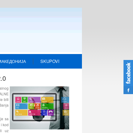
МАКЕДОНИЈА
SKUPOVI
.0
talnog
TALNE
 biti
 Banja
nje sa
 i kod
li uz