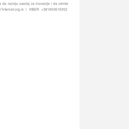
da razviju osećaj za inovacije i da utvrde
ce"internet.org.rs i VIBER +381603616352