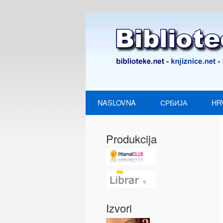
NASLOVNA
СРБИЈА
HR
Produkcija
Izvori