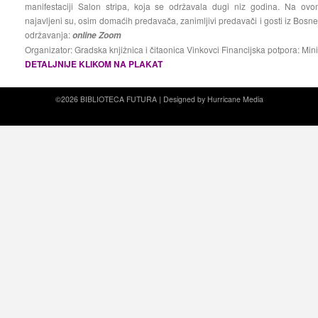
manifestaciji Salon stripa, koja se održavala dugi niz godina. Na 
najavljeni su, osim domaćih predavača, zanimljivi predavači i gosti iz Bosne
održavanja:
online Zoom
Organizator: Gradska knjižnica i čitaonica Vinkovci Financijska potpora: Min
DETALJNIJE KLIKOM NA PLAKAT
©2026 BIBLIOTECA FUTURA |
Designed by Hurricane
Media
Prirodni kamen cena
Dekorativni kamen cena
Prirodni kamen Beograd