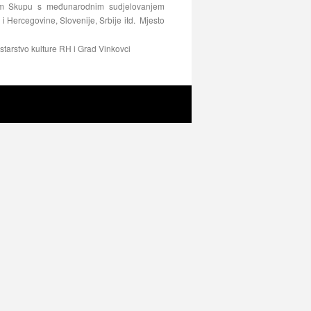
ovom Skupu s međunarodnim sudjelovanjem
 i Hercegovine, Slovenije, Srbije itd. Mjesto
istarstvo kulture RH i Grad Vinkovci