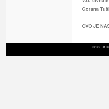
V.d. ravnate
Gorana Tuš
OVO JE NA
©2026 BIBLI
Prirodni kamen c