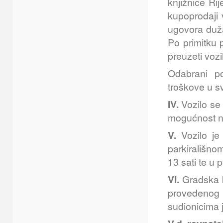
knjižnice Ri
kupoprodaji 
ugovora duža
Po primitku 
preuzeti vozi
Odabrani po
troškove u sv
IV.
Vozilo se 
mogućnost n
V.
Vozilo je
parkirališnom
13 sati te u 
VI.
Gradska k
provedenog 
sudionicima 