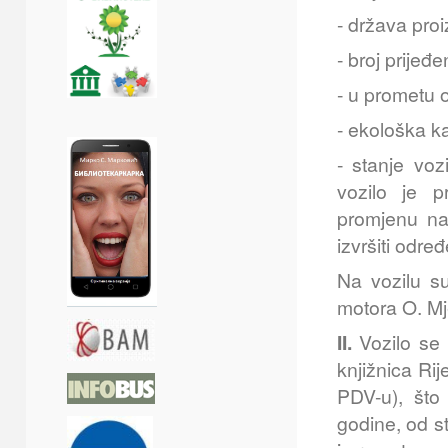
- država proi
- broj prijeđ
- u prometu 
- ekološka ka
- stanje voz
vozilo je p
promjenu na
izvršiti odre
Na vozilu su
motora O. Mje
II.
Vozilo se 
knjižnica Ri
PDV-u), što
godine, od s