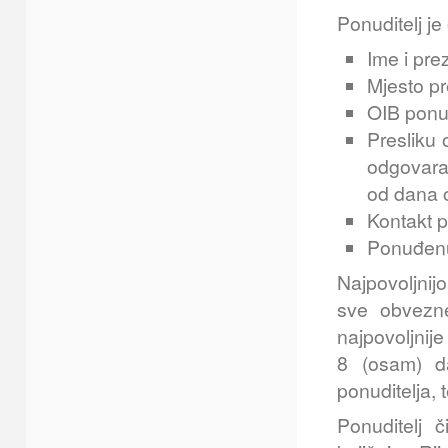
Ponuditelj j
Ime i pre
Mjesto pr
OIB ponud
Presliku 
odgovaraj
od dana 
Kontakt p
Ponuđenu
Najpovoljni
sve obvezne
najpovoljnije
8 (osam) d
ponuditelja, 
Ponuditelj 