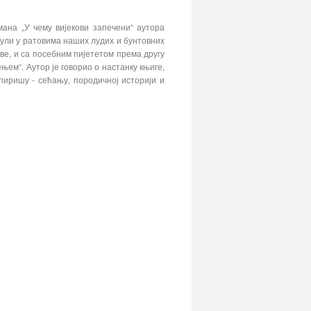
ана „У чему вијекови запечени“ аутора
нули у ратовима наших лудих и бунтовних
е, и са посебним пијететом према другу
њем“. Аутор је говорио о настанку књиге,
спиришу - сећању, породичној историји и