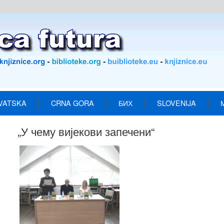
VATSKA
CRNA GORA
БИХ
SLOVENIJA
„У чему вијекови запечени“