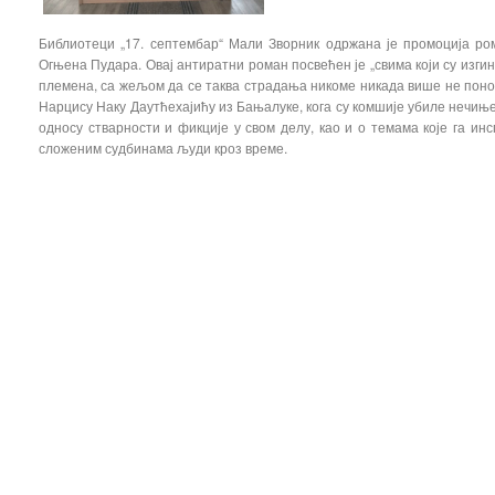
Библиотеци „17. септембар“ Мали Зворник одржана је промоција ром
Огњена Пудара. Овај антиратни роман посвећен је „свима који су изги
племена, са жељом да се таква страдања никоме никада више не понов
Нарцису Наку Даутћехајићу из Бањалуке, кога су комшије убиле нечиње
односу стварности и фикције у свом делу, као и о темама које га ин
сложеним судбинама људи кроз време.