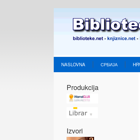
NASLOVNA
СРБИЈА
HR
Produkcija
Izvori