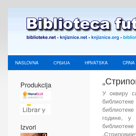
NASLOVNA
СРБИЈА
HRVATSKA
CRNA
„Стрипо
Produkcija
У оквиру с
библиотек
библиотеке 
године, у
библиотек
Izvori
„Стриповиј