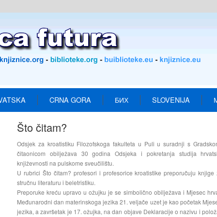
VATSKA
CRNA GORA
БИХ
SLOVENIJA
Što čitam?
Odsjek za kroatistiku Filozofskoga fakulteta u Puli u suradnji s Gradsko
čitaonicom obilježava 30 godina Odsjeka i pokretanja studija hrvats
književnosti na pulskome sveučilištu.
U rubrici Što čitam? profesori i profesorice kroatistike preporučuju knjige z
stručnu literaturu i beletristiku.
Preporuke kreću upravo u ožujku je se simbolično obilježava i Mjesec hrva
Međunarodni dan materinskoga jezika 21. veljače uzet je kao početak Mjes
jezika, a završetak je 17. ožujka, na dan objave Deklaracije o nazivu i polo