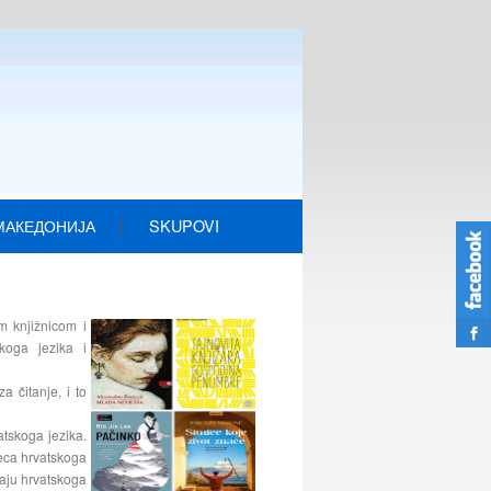
МАКЕДОНИЈА
SKUPOVI
m knjižnicom i
koga jezika i
a čitanje, i to
tskoga jezika.
eca hrvatskoga
žaju hrvatskoga