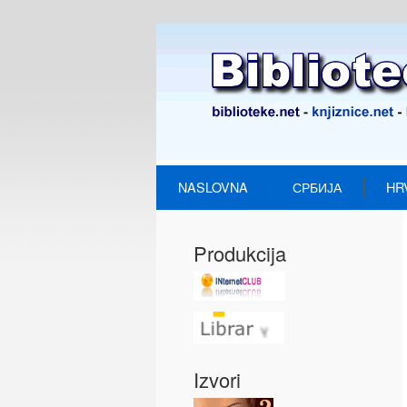
NASLOVNA
СРБИЈА
HR
Produkcija
Izvori