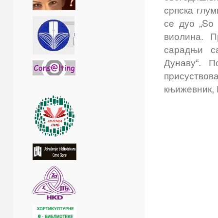
српска глум
се дуо „So
виолина. П
сарадњи с
Дунаву“. П
присуствов
књижевник,