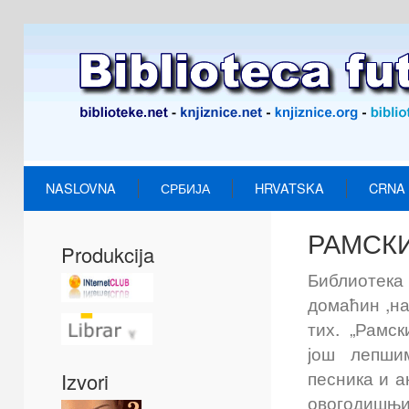
NASLOVNA
СРБИЈА
HRVATSKA
CRNA
РАМСКИ 
Produkcija
Библиотек
домаћин ,на
тих. „Рамск
још лепшим
песника и а
Izvori
овогодишњи