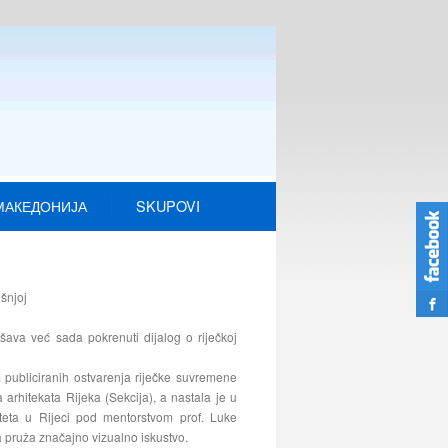
МАКЕДОНИЈА
SKUPOVI
išnjoj
šava već sada pokrenuti dijalog o riječkoj
em publiciranih ostvarenja riječke suvremene
 arhitekata Rijeka (Sekcija), a nastala je u
lteta u Rijeci pod mentorstvom prof. Luke
pa pruža značajno vizualno iskustvo.