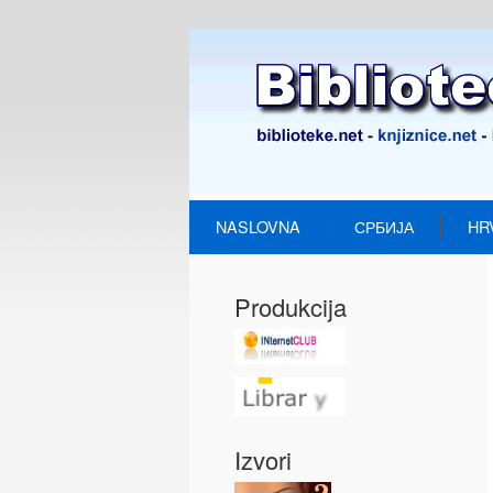
NASLOVNA
СРБИЈА
HR
Produkcija
Izvori