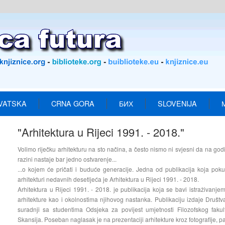
VATSKA
CRNA GORA
БИХ
SLOVENIJA
"Arhitektura u Rijeci 1991. - 2018."
Volimo riječku arhitekturu na sto načina, a često nismo ni svjesni da na god
razini nastaje bar jedno ostvarenje...
...o kojem će pričati i buduće generacije. Jedna od publikacija koja poku
arhitekturi nedavnih desetljeća je Arhitektura u Rijeci 1991. - 2018.
Arhitektura u Rijeci 1991. - 2018. je publikacija koja se bavi istraživanj
arhitekture kao i okolnostima njihovog nastanka. Publikaciju izdaje Društva
suradnji sa studentima Odsjeka za povijest umjetnosti Filozofskog faku
Skansija. Poseban naglasak je na prezentaciji arhitekture kroz fotografije, 